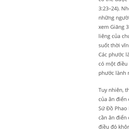
3:23–24). Nh
những người 
xem Giăng 3:
liêng của ch
suốt thời vĩ
Các phước là
có một điều
phước lành 
Tuy nhiên, t
của ân điển 
Sứ Đồ Phao 
cần ân điển 
điều đó khôn