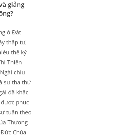
 và giảng
hông?
ng ở Đất
y thập tự,
hiều thế kỷ
Thi Thiên
 Ngài chịu
à sự tha thứ
gài đã khắc
ể được phục
 sự tuân theo
 của Thượng
i Đức Chúa