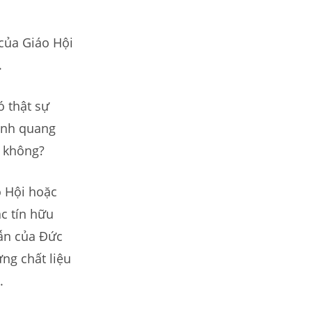
 của Giáo Hội
.
ó thật sự
vinh quang
i không?
o Hội hoặc
ác tín hữu
dẫn của Đức
ng chất liệu
.