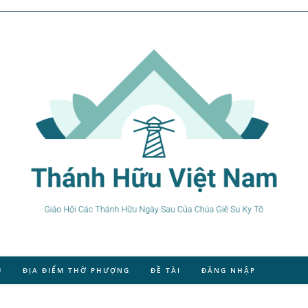
U
ĐỊA ĐIỂM THỜ PHƯỢNG
ĐỀ TÀI
ĐĂNG NHẬP