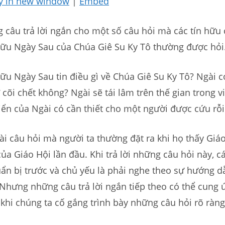
y in new window
|
Embed
 câu trả lời ngắn cho một số câu hỏi mà các tín hữu
ữu Ngày Sau của Chúa Giê Su Ky Tô thường được hỏi
u Ngày Sau tin điều gì về Chúa Giê Su Ky Tô? Ngài c
 cõi chết không? Ngài sẽ tái lâm trên thế gian trong 
ển của Ngài có cần thiết cho một người được cứu rỗ
ài câu hỏi mà người ta thường đặt ra khi họ thấy Giá
của Giáo Hội lần đầu. Khi trả lời những câu hỏi này, c
ẩn bị trước và chủ yếu là phải nghe theo sự hướng 
Nhưng những câu trả lời ngắn tiếp theo có thể cung ứ
khi chúng ta cố gắng trình bày những câu hỏi rõ ràng