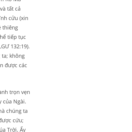
và tất cả
ĩnh cửu (xin
ệ thiêng
hể tiếp tục
LGƯ 132:19).
 ta; không
ận được các
ành trọn vẹn
y của Ngài.
mà chúng ta
 được cứu;
a Trời. Ấy