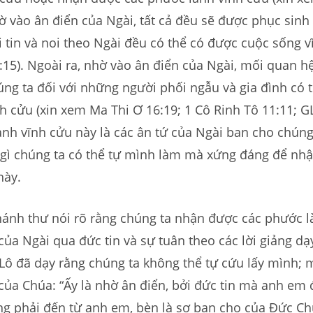
ờ vào ân điển của Ngài, tất cả đều sẽ được phục sinh 
tin và noi theo Ngài đều có thể có được cuộc sống v
15). Ngoài ra, nhờ vào ân điển của Ngài, mối quan h
úng ta đối với những người phối ngẫu và gia đình có t
nh cửu (xin xem Ma Thi Ơ 16:19; 1 Cô Rinh Tô 11:11; G
nh vĩnh cửu này là các ân tứ của Ngài ban cho chúng
 gì chúng ta có thể tự mình làm mà xứng đáng để nh
này.
hánh thư nói rõ rằng chúng ta nhận được các phước l
của Ngài qua đức tin và sự tuân theo các lời giảng dạ
Lô đã dạy rằng chúng ta không thể tự cứu lấy mình; 
của Chúa: “Ấy là nhờ ân điển, bởi đức tin mà anh em
g phải đến từ anh em, bèn là sợ ban cho của Đức Chú