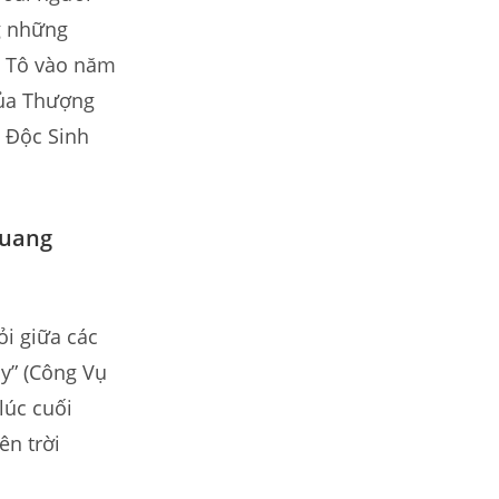
ng những
y Tô vào năm
của Thượng
n Độc Sinh
quang
ỏi giữa các
ậy” (Công Vụ
lúc cuối
ên trời