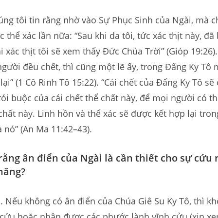
ng tôi tin rằng nhờ vào Sự Phục Sinh của Ngài, mà c
thể xác lần nữa: “Sau khi da tôi, tức xác thịt này, đã 
i xác thịt tôi sẽ xem thấy Đức Chúa Trời” (Gióp 19:26)
ười đều chết, thì cũng một lẽ ấy, trong Đấng Ky Tô 
lại” (1 Cô Rinh Tô 15:22). “Cái chết của Đấng Ky Tô sẽ 
ói buộc của cái chết thể chất này, để mọi người có th
 chất này. Linh hồn và thể xác sẽ được kết hợp lại tron
 nó” (An Ma 11:42–43).
rằng ân điển của Ngài là cần thiết cho sự cứu 
hăng?
i. Nếu không có ân điển của Chúa Giê Su Ky Tô, thì k
 cứu hoặc nhận được các phước lành vĩnh cửu (xin x