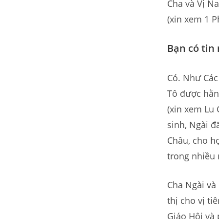
Cha và Vị N
(xin xem 1 P
Bạn có tin
Có. Như Các
Tô được hằn
(xin xem Lu 
sinh, Ngài đ
Châu, cho họ
trong nhiều 
Cha Ngài và 
thị cho vị t
Giáo Hội và 