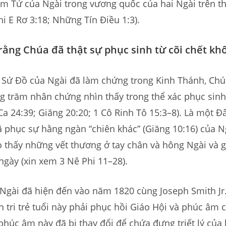
am Tử của Ngài trong vương quốc của hai Ngài trên t
hi E Rơ 3:18; Những Tín Điều 1:3).
 rằng Chúa đã thật sự phục sinh từ cõi chết kh
 Sứ Đồ của Ngài đã làm chứng trong Kinh Thánh, Chú
g trăm nhân chứng nhìn thấy trong thể xác phục sinh
Ca 24:39; Giăng 20:20; 1 Cô Rinh Tô 15:3–8). Là một 
ã phục sự hằng ngàn “chiên khác” (Giăng 10:16) của N
 thấy những vết thương ở tay chân và hông Ngài và 
ngày (xin xem 3 Nê Phi 11–28).
Ngài đã hiện đến vào năm 1820 cùng Joseph Smith Jr
iên tri trẻ tuổi này phải phục hồi Giáo Hội và phúc âm 
phúc âm này đã bị thay đổi để chứa đựng triết lý của 