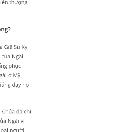
hiên thượng
ông?
a Giê Su Ky
 của Ngài
Đấng phục
gài ở Mỹ
giảng dạy họ
. Chúa đã chỉ
của Ngài vì
loài người