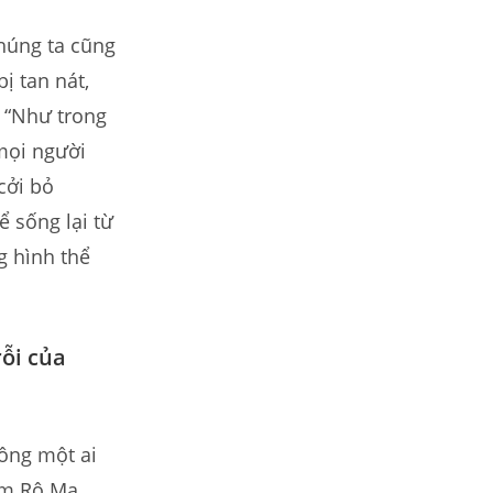
húng ta cũng
bị tan nát,
. “Như trong
mọi người
cởi bỏ
ể sống lại từ
g hình thể
rỗi của
hông một ai
em Rô Ma