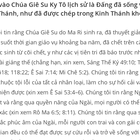
 vào Chúa Giê Su Ky Tô lịch sử là Đấng đã sống
Thánh, như đã được chép trong Kinh Thánh k
i tin rằng Chúa Giê Su do Ma Ri sinh ra, đã thuyết giả
suốt thời gian giáo vụ khoảng ba năm, đã chết trên câ
 sinh từ cõi chết, y như các vị tiên tri đã báo trước n
ài giáng thế (chẳng hạn, xin xem, Sáng Thế Ký 49:10; 
18; 118:22; Ê Sai 7:14; Mi Chê 5:2). Chúng tôi tin rằng
huộc tội lỗi của tất cả nhân loại, làm cho sự hối cải v
hiện được (xin xem Ê Sai 53:4–6). Chúng tôi tin rằng N
ết và rằng qua quyền năng của Ngài, mọi người có th
 xác (xin xem Rô Ma 6:5; 8:11). Chúng tôi tin rằng qua
ắc phúc âm của Ngài, mỗi người con trai và con gái
ian đều có thể đạt được sự cứu rỗi và trở về sống vớ