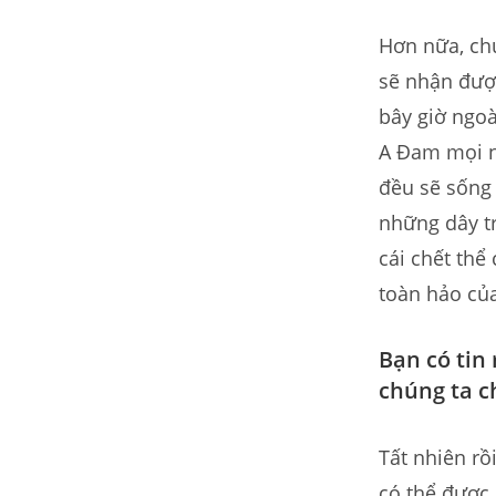
Hơn nữa, chú
sẽ nhận được 
bây giờ ngoà
A Đam mọi ng
đều sẽ sống 
những dây tr
cái chết thể
toàn hảo của
Bạn có tin 
chúng ta c
Tất nhiên rồ
có thể được