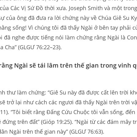
 của Các Vị Sứ Đồ thời xưa. Joseph Smith và một tro
sự của ông đã đưa ra lời chứng này về Chúa Giê Su K
hằng sống! Vì chúng tôi đã thấy Ngài ở bên tay phải 
i đã nghe được tiếng nói làm chứng rằng Ngài là Co
a Cha” (GLGƯ 76:22–23).
 rằng Ngài sẽ tái lâm trên thế gian trong vinh 
h thư làm chứng: “Giê Su này đã được cất lên trời kh
sẽ trở lại như cách các ngươi đã thấy Ngài trên trời v
11). “Tôi biết rằng Đấng Cứu Chuộc tôi vẫn sống, đến 
 đứng trên đất” (Gióp 19:25). “Ngài từ các đám mây tr
 dân Ngài trên thế gian này” (GLGƯ 76:63).