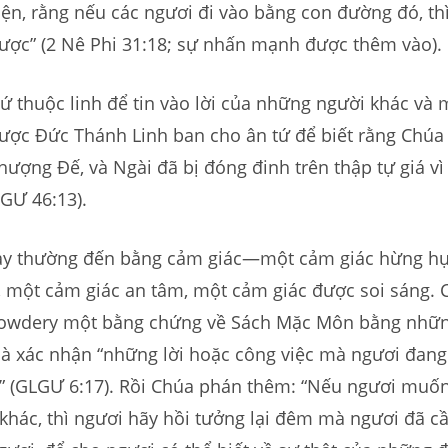
ện, rằng nếu các ngươi đi vào bằng con đường đó, th
được” (2 Nê Phi 31:18; sự nhấn mạnh được thêm vào).
tứ thuộc linh để tin vào lời của những người khác và 
ược Đức Thánh Linh ban cho ân tứ để biết rằng Chúa 
hượng Đế, và Ngài đã bị đóng đinh trên thập tự giá vì 
LGƯ 46:13).
ày thường đến bằng cảm giác—một cảm giác hừng h
, một cảm giác an tâm, một cảm giác được soi sáng.
Cowdery một bằng chứng về Sách Mặc Môn bằng nhữn
mà xác nhận “những lời hoặc công việc mà ngươi đang
t” (GLGƯ 6:17). Rồi Chúa phán thêm: “Nếu ngươi muố
hác, thì ngươi hãy hồi tưởng lại đêm mà ngươi đã cầ