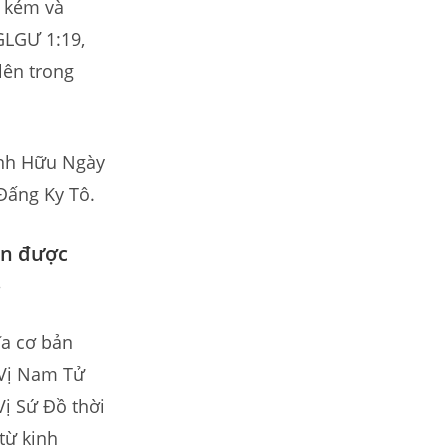
u kém và
GLGƯ 1:19,
lên trong
ánh Hữu Ngày
Đấng Ky Tô.
ận được
.
ĩa cơ bản
 Vị Nam Tử
ị Sứ Đồ thời
từ kinh