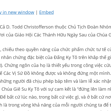
y in new window
|
Embed
 Cả D. Todd Christofferson thuộc Chủ Tịch Đoàn Nhó
ơi của Giáo Hội Các Thánh Hữu Ngày Sau của Chúa G
ồ, chiếu theo quyền năng của chức phẩm chức tư tế c
 nhân chứng đặc biệt của Đấng Ky Tô trên khắp thế gi
. Chứng ngôn của họ là thiết yếu trong công việc cứu
hế Các Vị Sứ Đồ không được và không đứng một mình.
 những người đã chịu phép báp têm và làm lễ xác nh
 Chúa Giê Su Ky Tô với sự cam kết là “đứng lên làm 
ế bất cứ lúc nào, trong bất cứ việc gì, và ở bất cứ nơ
nh là trong vòng khả năng của mỗi người chúng ta để 