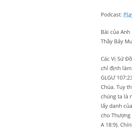
Podcast:
Pla
Bài của Anh
Thầy Bảy Mư
Các Vị Sứ Đ
chỉ định làm
GLGƯ 107:23)
Chúa. Tuy t
chúng ta là
lấy danh của
cho Thượng Đ
A 18:9). Chí