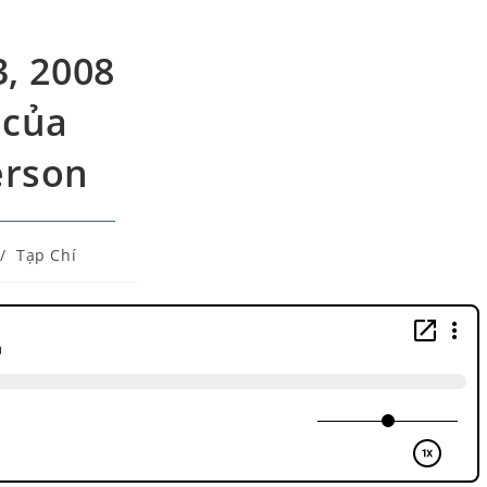
3, 2008
 của
erson
/
Tạp Chí