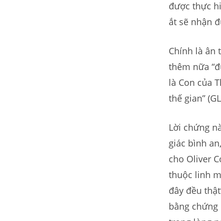
được thực hi
ắt sẽ nhận 
Chính là ân 
thêm nữa “đ
là Con của T
thế gian” (G
Lời chứng n
giác bình an
cho Oliver 
thuộc linh 
đây đều thậ
bằng chứng k