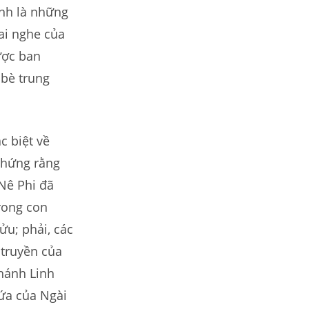
ình là những
ai nghe của
ược ban
bè trung
 biệt về
 chứng rằng
Nê Phi đã
trong con
ửu; phải, các
 truyền của
hánh Linh
hứa của Ngài