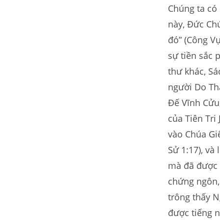
Chúng ta có 
này, Đức Chú
đó” (Công Vụ
sự tiền sắc 
thư khác, Sá
người Do Thá
Đế Vĩnh Cửu,
của Tiên Tri
vào Chúa Gi
Sử 1:17), và
mà đã được n
chứng ngôn, 
trông thấy N
được tiếng 