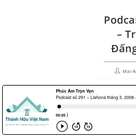
Podcas
– T
Đấng
Mai-A