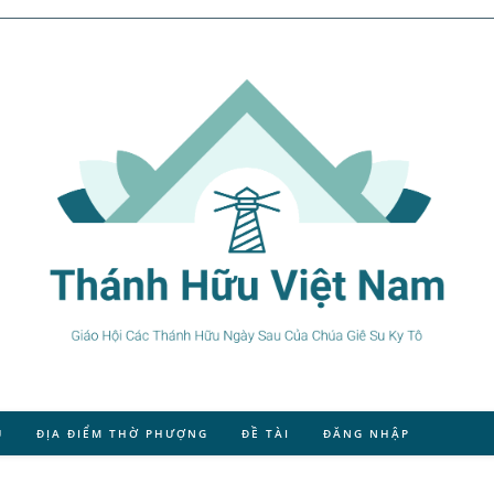
U
ĐỊA ĐIỂM THỜ PHƯỢNG
ĐỀ TÀI
ĐĂNG NHẬP