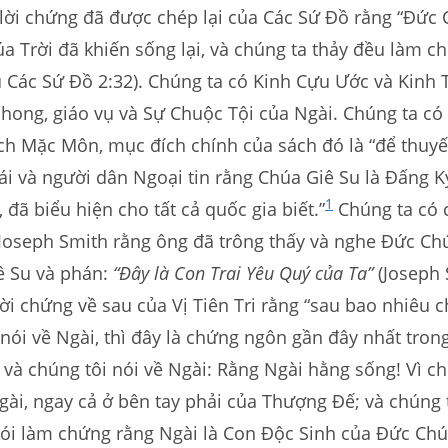
lời chứng đã được chép lại của Các Sứ Đồ rằng “Đức 
a Trời đã khiến sống lại, và chúng ta thảy đều làm c
 Các Sứ Đồ 2:32). Chúng ta có Kinh Cựu Ước và Kinh 
phong, giáo vụ và Sự Chuộc Tội của Ngài. Chúng ta c
ch Mặc Môn, mục đích chính của sách đó là “để thuy
i và người dân Ngoại tin rằng Chúa Giê Su là Đấng 
1
 đã biểu hiện cho tất cả quốc gia biết.”
Chúng ta có
 Joseph Smith rằng ông đã trông thấy và nghe Đức Ch
ê Su và phán:
“Đây là Con Trai Yêu Quý của Ta”
(Joseph
 lời chứng về sau của Vị Tiên Tri rằng “sau bao nhiêu
ói về Ngài, thì đây là chứng ngôn gần đây nhất trong
và chúng tôi nói về Ngài: Rằng Ngài hằng sống! Vì ch
gài, ngay cả ở bên tay phải của Thượng Đế; và chúng 
nói làm chứng rằng Ngài là Con Độc Sinh của Đức Chú