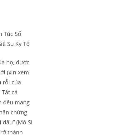
m Túc Số
iê Su Ky Tô
ủa họ, được
ới (xin xem
 rỗi của
 Tất cả
ận đều mang
nhân chứng
i đâu” (Mô Si
trở thành