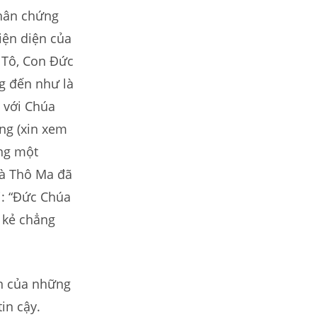
nhân chứng
iện diện của
 Tô, Con Đức
ng đến như là
 với Chúa
ng (xin xem
ằng một
mà Thô Ma đã
i: “Đức Chúa
g kẻ chẳng
ôn của những
in cậy.