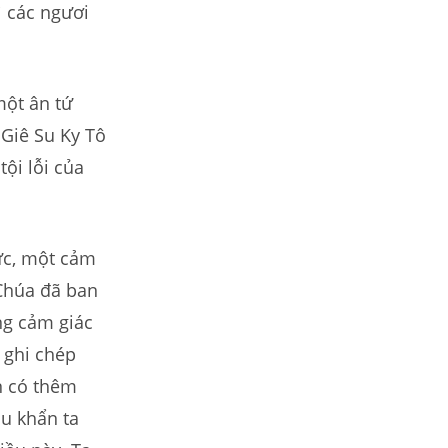
ì các ngươi
một ân tứ
Giê Su Ky Tô
tội lỗi của
ực, một cảm
 Chúa đã ban
g cảm giác
 ghi chép
n có thêm
u khẩn ta