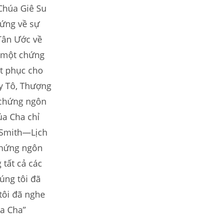
Chúa Giê Su
hứng về sự
Tân Ước về
ó một chứng
ết phục cho
Ky Tô, Thượng
 chứng ngôn
úa Cha chỉ
 Smith—Lịch
 chứng ngôn
 tất cả các
úng tôi đã
tôi đã nghe
a Cha”