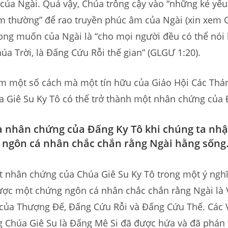
của Ngài. Quả vậy, Chúa trông cậy vào “những kẻ yế
m thường” để rao truyền phúc âm của Ngài (xin xem 
ong muốn của Ngài là “cho mọi người đều có thể nói 
a Trời, là Đấng Cứu Rỗi thế gian” (GLGƯ 1:20).
m một số cách mà một tín hữu của Giáo Hội Các Th
a Giê Su Ky Tô có thể trở thành một nhân chứng của 
à nhân chứng của Đấng Ky Tô khi chúng ta nh
ngôn cá nhân chắc chắn rằng Ngài hằng sống
t nhân chứng của Chúa Giê Su Ky Tô trong một ý ngh
được một chứng ngôn cá nhân chắc chắn rằng Ngài là
 của Thượng Đế, Đấng Cứu Rỗi và Đấng Cứu Thế. Các V
g Chúa Giê Su là Đấng Mê Si đã được hứa và đã phán 