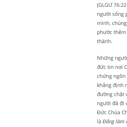
(GLGƯ 76:22–
người sống g
mình, chúng
phước thêm 
thành.
Những người
đức tin nơi 
chứng ngôn 
khẳng định r
đường chật v
người đã đi 
Đức Chúa Ch
là
Đấng làm 