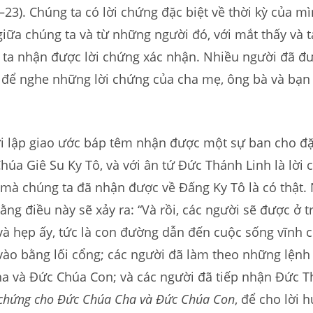
23). Chúng ta có lời chứng đặc biệt về thời kỳ của m
iữa chúng ta và từ những người đó, với mắt thấy và t
 ta nhận được lời chứng xác nhận. Nhiều người đã đ
để nghe những lời chứng của cha mẹ, ông bà và bạn 
 lập giao ước báp têm nhận được một sự ban cho đặc
Chúa Giê Su Ky Tô, và với ân tứ Đức Thánh Linh là lời
mà chúng ta đã nhận được về Đấng Ky Tô là có thật. 
ằng điều này sẽ xảy ra: “Và rồi, các người sẽ được ở 
à hẹp ấy, tức là con đường dẫn đến cuộc sống vĩnh c
vào bằng lối cổng; các người đã làm theo những lệnh
a và Đức Chúa Con; và các người đã tiếp nhận Đức T
chứng cho Đức Chúa Cha và Đức Chúa Con
, để cho lời 