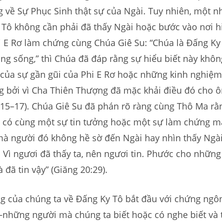
g về Sự Phục Sinh thật sự của Ngài. Tuy nhiên, một 
 Tô không cần phải đã thấy Ngài hoặc bước vào nơi h
i E Rơ làm chứng cùng Chúa Giê Su: “Chúa là Đấng Ky
ng sống,” thì Chúa đã đáp rằng sự hiểu biết này khô
 của sự gần gũi của Phi E Rơ hoặc những kinh nghiệm
g bởi vì Cha Thiên Thượng đã mặc khải điều đó cho ô
:15–17). Chúa Giê Su đã phán rõ ràng cùng Thô Ma r
ể có cùng một sự tin tưởng hoặc một sự làm chứng 
à người đó không hề sờ đến Ngài hay nhìn thấy Ngà
 Vì ngươi đã thấy ta, nên ngươi tin. Phước cho nhữn
 đã tin vậy” (Giăng 20:29).
g của chúng ta về Đấng Ky Tô bắt đầu với chứng ng
những người mà chúng ta biết hoặc có nghe biết và t