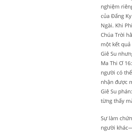
nghiệm riên
của Đấng Ky
Ngài. Khi Ph
Chúa Trời hằ
một kết quả
Giê Su nhưn
Ma Thi Ơ 16
người có th
nhận được m
Giê Su phán:
từng thấy mà
Sự làm chứn
người khác—