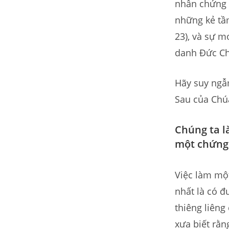
nhân chứng 
những kẻ tầ
23), và sự m
danh Đức Chú
Hãy suy ngẫ
Sau của Chú
Chúng ta l
một chứng 
Việc làm mộ
nhất là có 
thiêng liêng
xưa biết rằn