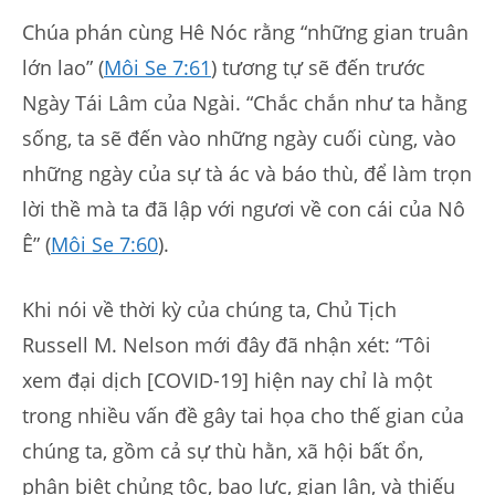
Chúa phán cùng Hê Nóc rằng “những gian truân
lớn lao” (
Môi Se 7:61
) tương tự sẽ đến trước
Ngày Tái Lâm của Ngài. “Chắc chắn như ta hằng
sống, ta sẽ đến vào những ngày cuối cùng, vào
những ngày của sự tà ác và báo thù, để làm trọn
lời thề mà ta đã lập với ngươi về con cái của Nô
Ê” (
Môi Se 7:60
).
Khi nói về thời kỳ của chúng ta, Chủ Tịch
Russell M. Nelson mới đây đã nhận xét: “Tôi
xem đại dịch [COVID-19] hiện nay chỉ là một
trong nhiều vấn đề gây tai họa cho thế gian của
chúng ta, gồm cả sự thù hằn, xã hội bất ổn,
phân biệt chủng tộc, bạo lực, gian lận, và thiếu