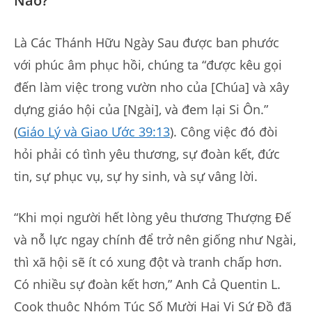
Nào?
Là Các Thánh Hữu Ngày Sau được ban phước
với phúc âm phục hồi, chúng ta “được kêu gọi
đến làm việc trong vườn nho của [Chúa] và xây
dựng giáo hội của [Ngài], và đem lại Si Ôn.”
(
Giáo Lý và Giao Ước 39:13
). Công việc đó đòi
hỏi phải có tình yêu thương, sự đoàn kết, đức
tin, sự phục vụ, sự hy sinh, và sự vâng lời.
“Khi mọi người hết lòng yêu thương Thượng Đế
và nỗ lực ngay chính để trở nên giống như Ngài,
thì xã hội sẽ ít có xung đột và tranh chấp hơn.
Có nhiều sự đoàn kết hơn,” Anh Cả Quentin L.
Cook thuộc Nhóm Túc Số Mười Hai Vị Sứ Đồ đã