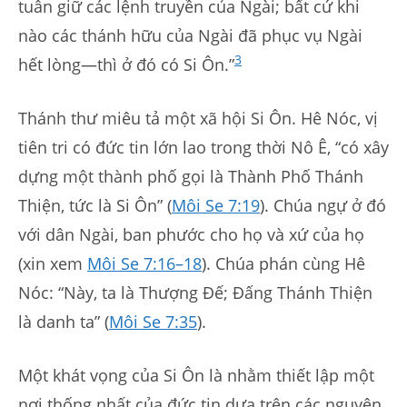
tuân giữ các lệnh truyền của Ngài; bất cứ khi
nào các thánh hữu của Ngài đã phục vụ Ngài
3
hết lòng—thì ở đó có Si Ôn.”
Thánh thư miêu tả một xã hội Si Ôn. Hê Nóc, vị
tiên tri có đức tin lớn lao trong thời Nô Ê, “có xây
dựng một thành phố gọi là Thành Phố Thánh
Thiện, tức là Si Ôn” (
Môi Se 7:19
). Chúa ngự ở đó
với dân Ngài, ban phước cho họ và xứ của họ
(xin xem
Môi Se 7:16–18
). Chúa phán cùng Hê
Nóc: “Này, ta là Thượng Đế; Đấng Thánh Thiện
là danh ta” (
Môi Se 7:35
).
Một khát vọng của Si Ôn là nhằm thiết lập một
nơi thống nhất của đức tin dựa trên các nguyên