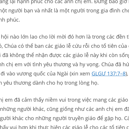
ang lại hạnh phúc cho các anh chị em. Đừng bao giờ 
ột người bạn và nhất là một người trong gia đình ch
nh phúc.
hội nào lớn lao cho lời mời đó hơn là trong các đền 
ó, Chúa có thể ban các giáo lễ cứu rỗi cho tổ tiên của
 đã không thể nhận được các giáo lễ này khi còn sốn
h chị em với tình yêu thương và hy vọng. Chúa đã hứ
 đi vào vương quốc của Ngài (xin xem
GLGƯ 137:7–8
)
h yêu thương dành cho họ trong lòng họ.
ị em đã cảm thấy niềm vui trong việc mang các giáo
 những người khác, cũng giống như các anh chị em đ
gười khác cho những người truyền giáo để gặp họ. Cá
ấy vui hơn khi thực hiện các giáo lễ cho các tổ tiên 