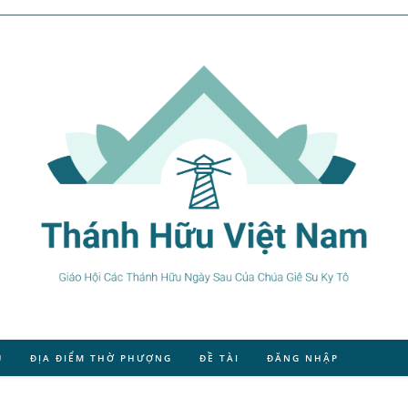
U
ĐỊA ĐIỂM THỜ PHƯỢNG
ĐỀ TÀI
ĐĂNG NHẬP