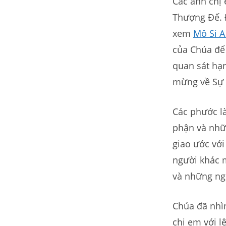
Các anh chị 
Thượng Đế. 
xem
Mô Si A
của Chúa để
quan sát hạ
mừng về Sự 
Các phước l
phận và nhữn
giao ước vớ
người khác m
và những ngư
Chúa đã nhì
chị em với l