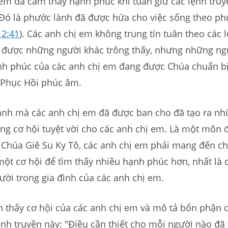
em đã cảm thấy hạnh phúc khi tuân giữ các lệnh truy
Đó là phước lành đã được hứa cho việc sống theo ph
 2:41
). Các anh chị em không trung tín tuân theo các 
 được những người khác trông thấy, nhưng những ng
nh phúc của các anh chị em đang được Chúa chuẩn bị
Phục Hồi phúc âm.
ành mà các anh chị em đã được ban cho đã tạo ra n
g cơ hội tuyệt vời cho các anh chị em. Là một môn 
i Chúa Giê Su Ky Tô, các anh chị em phải mang đến c
ột cơ hội để tìm thấy nhiều hạnh phúc hơn, nhất là 
ời trong gia đình của các anh chị em.
n thấy cơ hội của các anh chị em và mô tả bổn phận 
ệnh truyền này: ″Điều cần thiết cho mỗi người nào đã