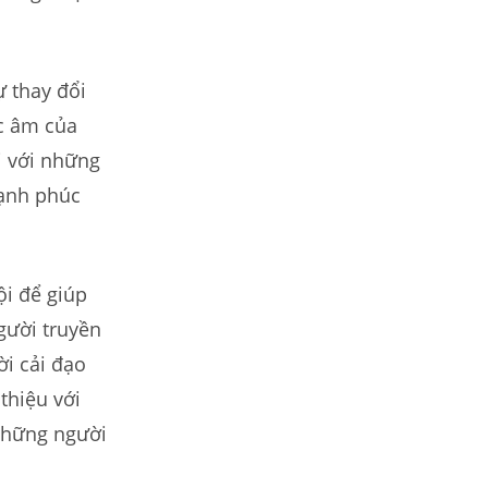
.
 thay đổi
úc âm của
i với những
hạnh phúc
ội để giúp
gười truyền
ời cải đạo
thiệu với
những người