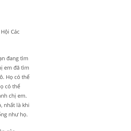
 Hội Các
ạn đang tìm
hị em đã tìm
ô. Họ có thể
ọ có thể
anh chị em.
 nhất là khi
ống như họ.