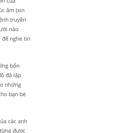
ền của
úc âm (xin
lệnh truyền
ười nào
 để nghe tin
hững bổn
đồ đã lập
ho những
cho bạn bè
của các anh
 từng được