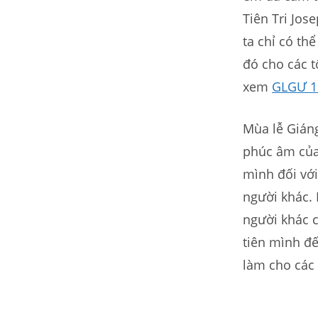
Tiên Tri Jo
ta chỉ có th
đó cho các t
xem
GLGƯ 1
Mùa lễ Giáng
phúc âm của 
mình đối vớ
người khác. 
người khác c
tiên mình đế
làm cho các 