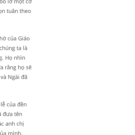
bỏ lỡ một cơ
ọn tuân theo
thờ của Giáo
 chúng ta là
g. Họ nhìn
a rằng họ sẽ
, và Ngài đã
 lễ của đền
ã đưa tên
c anh chị
của mình.