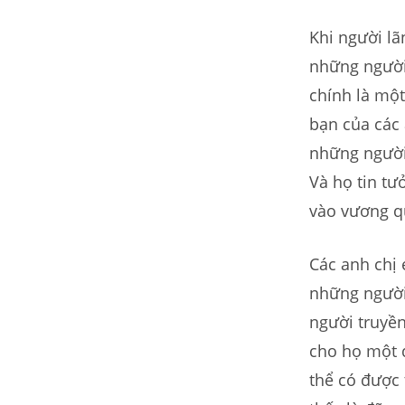
Khi người lã
những người 
chính là một
bạn của các 
những người
Và họ tin tư
vào vương q
Các anh chị
những người
người truyề
cho họ một đ
thể có được