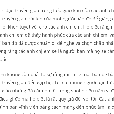
nh đạo truyền giáo trong tiểu giáo khu của các anh c
truyền giáo hỏi tên của một người nào đó để giảng d
 lời khen tuyệt vời cho các anh chị em. Họ biết rằng
anh chị em đã thấy hạnh phúc của các anh chị em, và
 bạn đó đã được chuẩn bị để nghe và chọn chấp nh
ởng rằng các anh chị em sẽ là người bạn mà họ sẽ cần
uốc.
 em không cần phải lo sợ rằng mình sẽ mất bạn bè b
 truyền giáo đến gặp họ. Tôi có những người bạn từ
n giáo nhưng đã cám ơn tôi trong suốt nhiều năm vì
iều gì đó mà họ biết là rất quý giá đối với tôi. Các a
 tình bạn vĩnh viễn bằng cách mang đến phúc âm, là 