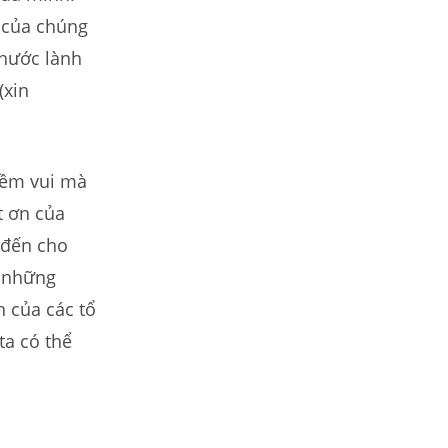
 của chúng
phước lành
(xin
iềm vui mà
t ơn của
 đến cho
n những
 của các tổ
ta có thể