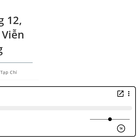
g 12,
 Viễn
g
Tạp Chí