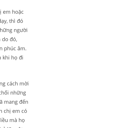
hị em hoặc
ạy, thì đó
 những người
 do đó,
ận phúc âm.
 khi họ đi
ằng cách mời
 chối những
 đã mang đến
nh chị em có
điều mà họ