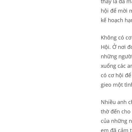
thấy là đã m
hội để mời m
kế hoạch hạ
Không có cơ 
Hội. Ở nơi đ
những người
xuống các an
có cơ hội để
gieo một tìn
Nhiều anh ch
thờ đến cho
của những n
em đã cảm th