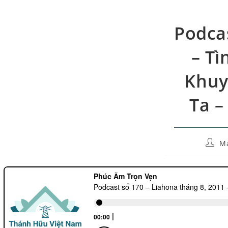
Podcas
– Tì
Khuy
Ta –
M