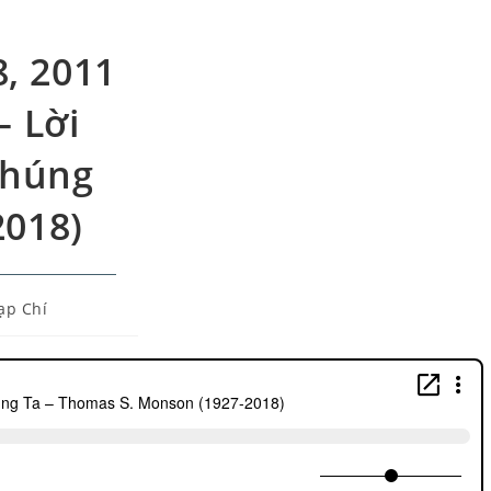
8, 2011
– Lời
Chúng
2018)
ạp Chí