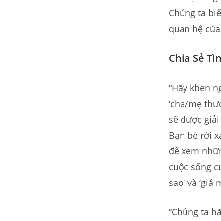
Chúng ta biế
quan hệ của
Chia Sẻ Tì
“Hãy khen n
‘cha/mẹ thươ
sẽ được giả
Bạn bè rời x
để xem nhữn
cuộc sống củ
sao’ và ‘giá 
“Chúng ta hã