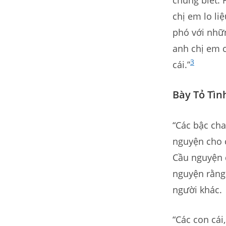
chúng biết.
chị em lo li
phó với nhữn
anh chị em c
3
cái.”
Bày Tỏ Tìn
“Các bậc cha
nguyện cho c
Cầu nguyện 
nguyện rằng
người khác.
“Các con cái