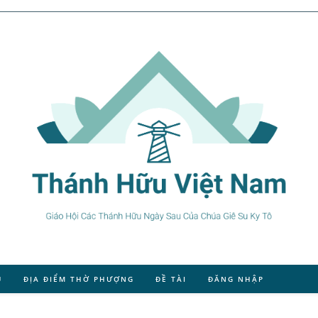
U
ĐỊA ĐIỂM THỜ PHƯỢNG
ĐỀ TÀI
ĐĂNG NHẬP