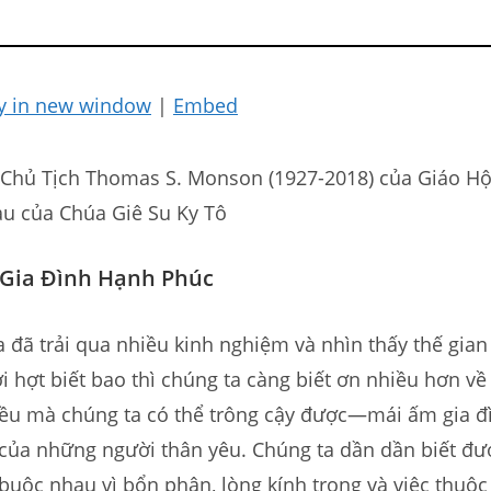
y in new window
|
Embed
 Chủ Tịch Thomas S. Monson (1927-2018) của Giáo Hộ
u của Chúa Giê Su Ky Tô
 Gia Đình Hạnh Phúc
a đã trải qua nhiều kinh nghiệm và nhìn thấy thế gia
hời hợt biết bao thì chúng ta càng biết ơn nhiều hơn v
iều mà chúng ta có thể trông cậy được—mái ấm gia đ
của những người thân yêu. Chúng ta dần dần biết đư
buộc nhau vì bổn phận, lòng kính trọng và việc thuộc