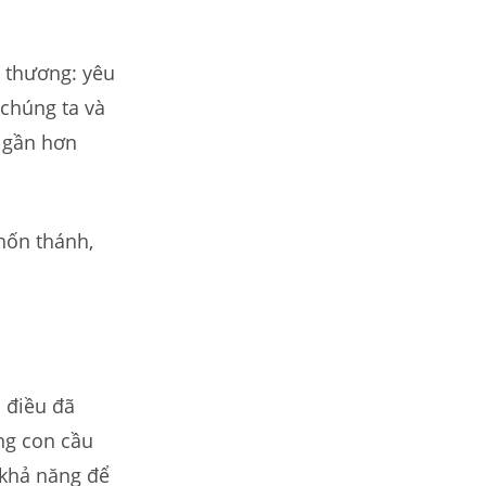
u thương: yêu
chúng ta và
 gần hơn
hốn thánh,
u điều đã
úng con cầu
 khả năng để