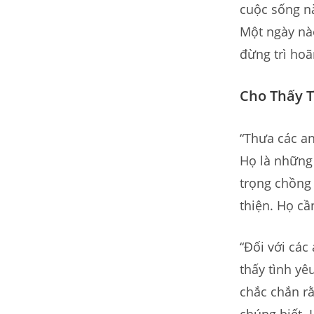
cuộc sống nà
Một ngày nà
đừng trì hoã
Cho Thấy 
“Thưa các an
Họ là những 
trọng chồng 
thiện. Họ cầ
“Đối với các
thấy tình y
chắc chắn rằ