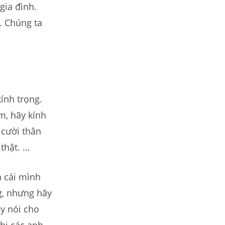
gia đình.
. Chúng ta
ính trọng.
m, hãy kính
 cười thân
thật. …
n cái mình
g, nhưng hãy
ãy nói cho