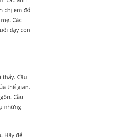
hi các anh
nh chị em đối
 mẹ. Các
nuôi dạy con
i thấy. Cầu
ủa thế gian.
ngôn. Cầu
vụ những
ọ. Hãy để