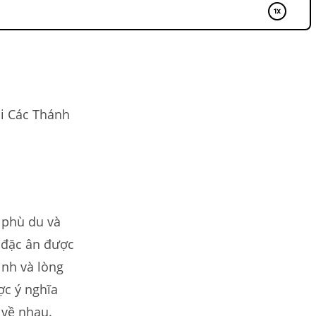
i Các Thánh
n phù du và
ề đặc ân được
ình và lòng
ợc ý nghĩa
 về nhau.