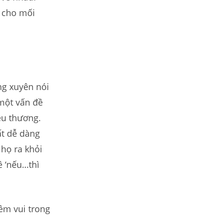
n cho mối
ng xuyên nói
 một vấn đề
êu thương.
ất dễ dàng
họ ra khỏi
ề ‘nếu…thì
ềm vui trong