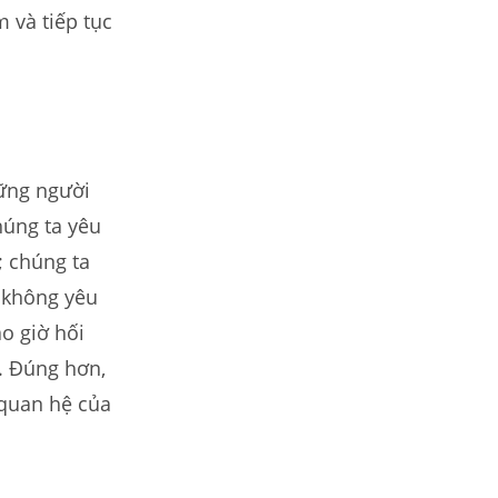
m và tiếp tục
hững người
húng ta yêu
; chúng ta
à không yêu
o giờ hối
y. Đúng hơn,
 quan hệ của