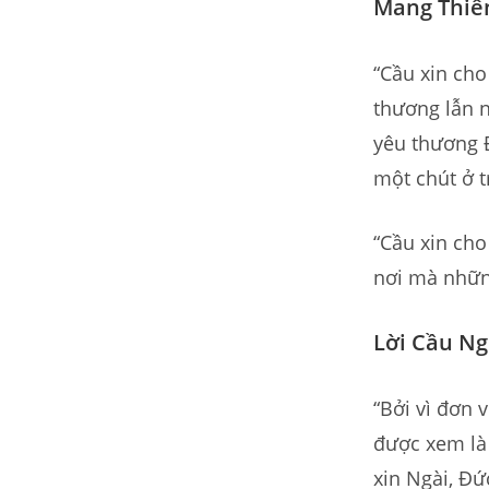
Mang Thiê
“Cầu xin cho
thương lẫn 
yêu thương 
một chút ở t
“Cầu xin ch
nơi mà những
Lời Cầu Ng
“Bởi vì đơn 
được xem là 
xin Ngài, Đ