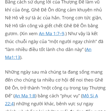
Bằng cách sử dụng lời của Thượng Đế làm vũ
khí của ông, Ghê Đê Ôn dũng cảm khuyên nhủ
Nê Hô về sự tà ác của hắn. Trong cơn tức giận,
Nê Hô tấn công và giết chết Ghê Đê Ôn bằng
gươm. (Xin xem
An Ma 1:7–9
.) Như vậy là kết
thúc chuỗi ngày của “một người ngay chính” đã
“làm nhiều điều tốt lành cho dân này” (
An
Ma1:13
).
Những ngày sau mà chúng ta đang sống mang
đến cho chúng ta nhiều cơ hội để noi theo Ghê
Đê Ôn, trở thành “một công cụ trong tay Thượng
Đế” (
An Ma 1:8
) bằng cách “phục vụ” (
Mô Si A
22:4
) những người khác, bênh vực sự ngay