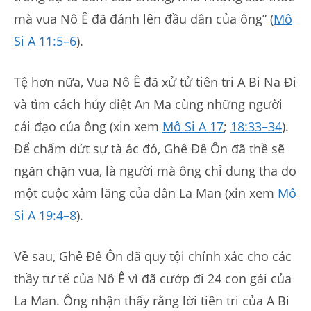
mà vua Nô Ê đã đánh lên đầu dân của ông” (
Mô
Si A 11:5–6
).
Tệ hơn nữa, Vua Nô Ê đã xử tử tiên tri A Bi Na Đi
và tìm cách hủy diệt An Ma cùng những người
cải đạo của ông (xin xem
Mô Si A 17
;
18:33–34
).
Để chấm dứt sự tà ác đó, Ghê Đê Ôn đã thề sẽ
ngăn chặn vua, là người mà ông chỉ dung tha do
một cuộc xâm lăng của dân La Man (xin xem
Mô
Si A 19:4–8
).
Về sau, Ghê Đê Ôn đã quy tội chính xác cho các
thầy tư tế của Nô Ê vì đã cướp đi 24 con gái của
La Man. Ông nhận thấy rằng lời tiên tri của A Bi