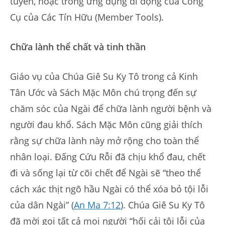
tuyến, hoặc trong ứng dụng di động của Công
Cụ của Các Tín Hữu (Member Tools).
Chữa lành thể chất và tinh thần
Giáo vụ của Chúa Giê Su Ky Tô trong cả Kinh
Tân Ước và Sách Mặc Môn chú trọng đến sự
chăm sóc của Ngài để chữa lành người bệnh và
người đau khổ. Sách Mặc Môn cũng giải thích
rằng sự chữa lành này mở rộng cho toàn thể
nhân loại. Đấng Cứu Rỗi đã chịu khổ đau, chết
đi và sống lại từ cõi chết để Ngài sẽ “theo thể
cách xác thịt ngõ hầu Ngài có thể xóa bỏ tội lỗi
của dân Ngài” (
An Ma 7:12
). Chúa Giê Su Ky Tô
đã mời gọi tất cả mọi người “hối cải tội lỗi của