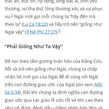
trắc ẩn, đức tin, hy vọng, lòng bác ái, tình yêu
thương, sự tha thứ, lòng thương xót, và sự phục
2
vụ.
Ngài mời gọi mỗi chúng ta “hãy đến mà
theo ta” (
Lu Ca 18:22
) và hãy trở nên “giống như
3
Ngài vậy” (
3 Nê Phi 27:27
).
“Phải Giống Như Ta Vậy”
Để noi theo tấm gương toàn hảo của Đấng Cứu
Rỗi và trở nên giống như Ngài, chúng ta chấp
nhận lời mời gọi của Ngài để đi cùng với Ngài
trên con đường giao ước của Ngài (xin xem
Môi
Se 6:34
). Đôi khi chúng ta định nghĩa con đường
giao ước qua các giáo lễ cứu rỗi và tôn cao theo
như nó được đánh dấu—bằng phép báp têm và