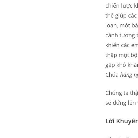
chiến lược k
thể giúp cá
loạn, một b
cảnh tương t
khiến các e
thập một bộ
gặp khó khăn
Chúa
hằng n
Chúng ta thậ
sẽ đứng lên 
Lời Khuyên