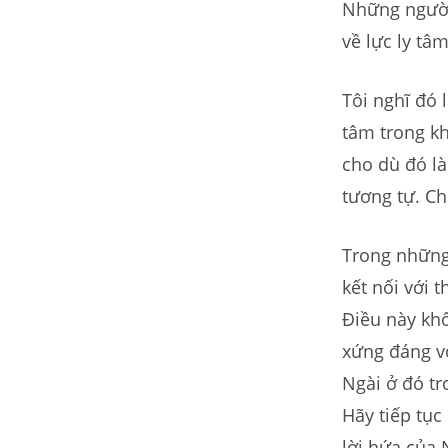
Những người 
về lực ly tâ
Tôi nghĩ đó 
tâm trong k
cho dù đó là
tương tự. Ch
Trong những 
kết nối với 
Điều này khô
xứng đáng vớ
Ngài ở đó tr
Hãy tiếp tục
lời hứa của 