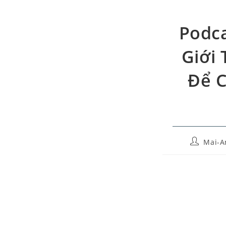
Podca
Giới 
Để C
Mai-A