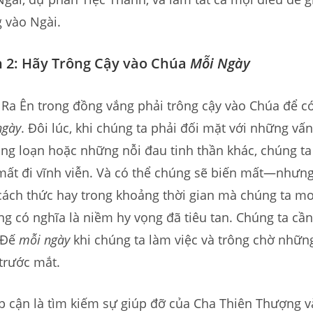
 vào Ngài.
 2: Hãy Trông Cậy vào Chúa
Mỗi Ngày
ơ Ra Ên trong đồng vắng phải trông cậy vào Chúa để 
ngày
. Đôi lúc, khi chúng ta phải đối mặt với những vấn
ng loạn hoặc những nỗi đau tinh thần khác, chúng t
mất đi vĩnh viễn. Và có thể chúng sẽ biến mất—nhưng
cách thức hay trong khoảng thời gian mà chúng ta 
g có nghĩa là niềm hy vọng đã tiêu tan. Chúng ta cầ
 Đế
mỗi ngày
khi chúng ta làm việc và trông chờ nhữn
trước mắt.
p cận là tìm kiếm sự giúp đỡ của Cha Thiên Thượng v