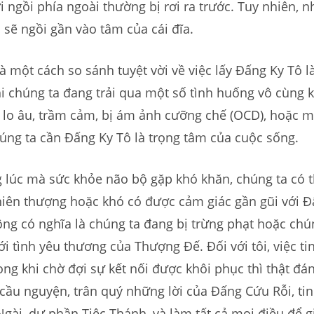
ngồi phía ngoài thường bị rơi ra trước. Tuy nhiên, n
m sẽ ngồi gần vào tâm của cái đĩa.
là một cách so sánh tuyệt vời về việc lấy Đấng Ky Tô 
hi chúng ta đang trải qua một số tình huống vô cùng
 lo âu, trầm cảm, bị ám ảnh cưỡng chế (OCD), hoặc m
úng ta cần Đấng Ky Tô là trọng tâm của cuộc sống.
lúc mà sức khỏe não bộ gặp khó khăn, chúng ta có t
thiên thượng hoặc khó có được cảm giác gần gũi với 
ng có nghĩa là chúng ta đang bị trừng phạt hoặc chú
i tình yêu thương của Thượng Đế. Đối với tôi, việc ti
ong khi chờ đợi sự kết nối được khôi phục thì thật đá
 cầu nguyện, trân quý những lời của Đấng Cứu Rỗi, ti
Ngài, dự phần Tiệc Thánh, và làm tất cả mọi điều để g