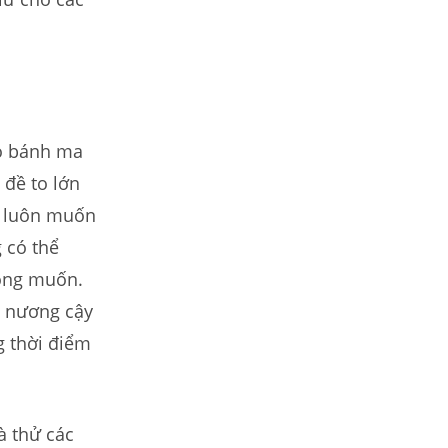
có bánh ma
 đề to lớn
a luôn muốn
 có thể
mong muốn.
n nương cậy
g thời điểm
à thử các