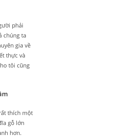
gười phải
ả chúng ta
huyên gia về
ết thực và
ho tôi cũng
Tâm
rất thích một
đĩa gỗ lớn
anh hơn.