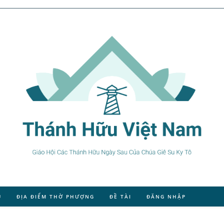
U
ĐỊA ĐIỂM THỜ PHƯỢNG
ĐỀ TÀI
ĐĂNG NHẬP