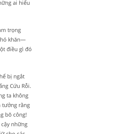
hững ai hiểu
làm trọng
 khó khăn—
ột điều gì đó
hể bị ngắt
Đấng Cứu Rỗi.
ng ta không
n tưởng rằng
ng bõ công!
n cậy những
iữ cho các