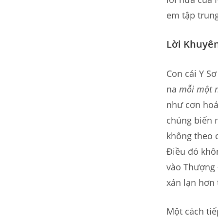
em tập trung
Lời Khuyên
Con cái Y S
na
mỗi một 
như cơn hoả
chúng biến 
không theo 
Điều đó khôn
vào Thượng
xán lạn hơn 
Một cách tiế