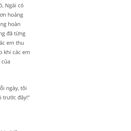
ó, Ngài có
cơn hoảng
ong hoàn
ởng đã từng
các em thu
o khi các em
ỡ của
ỗi ngày, tôi
 trước đây!”