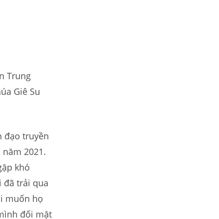
àn Trung
úa Giê Su
h đạo truyền
n năm 2021.
gặp khó
 đã trải qua
ôi muốn họ
 mình đối mặt