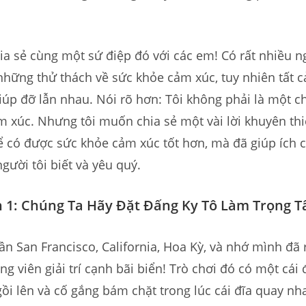
.
a sẻ cùng một sứ điệp đó với các em! Có rất nhiều n
những thử thách về sức khỏe cảm xúc, tuy nhiên tất c
iúp đỡ lẫn nhau. Nói rõ hơn: Tôi không phải là một c
 xúc. Nhưng tôi muốn chia sẻ một vài lời khuyên thi
ể có được sức khỏe cảm xúc tốt hơn, mà đã giúp ích c
ười tôi biết và yêu quý.
 1: Chúng Ta Hãy Đặt Đấng Ky Tô Làm Trọng 
gần San Francisco, California, Hoa Kỳ, và nhớ mình đã 
ng viên giải trí cạnh bãi biển! Trò chơi đó có một cái 
i lên và cố gắng bám chặt trong lúc cái đĩa quay nh