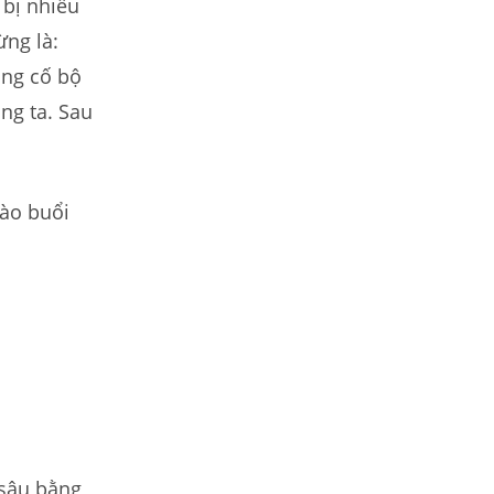
 bị nhiều
ừng là:
ủng cố bộ
ng ta. Sau
vào buổi
 sâu bằng