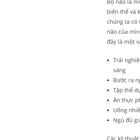
Bộ não là mộ
biến thể và 
chúng ta có
não của mìn
đây là một v
Trải nghi
sáng
Bước ra ng
Tập thể d
Ăn thực 
Uống nhi
Ngủ đủ g
Các kỹ thuật