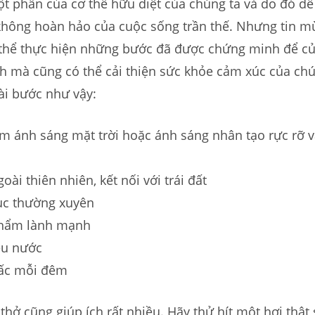
t phần của cơ thể hữu diệt của chúng ta và do đó dễ
không hoàn hảo của cuộc sống trần thế. Nhưng tin m
 thể thực hiện những bước đã được chứng minh để c
h mà cũng có thể cải thiện sức khỏe cảm xúc của chú
ài bước như vậy:
ệm ánh sáng mặt trời hoặc ánh sáng nhân tạo rực rỡ 
oài thiên nhiên, kết nối với trái đất
ục thường xuyên
phẩm lành mạnh
ều nước
iấc mỗi đêm
 thở cũng giúp ích rất nhiều. Hãy thử hít một hơi thật