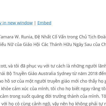
y in new window
|
Embed
 Tamara W. Runia, Đệ Nhất Cố Vấn trong Chủ Tịch Đo
iếu Nữ của Giáo Hội Các Thánh Hữu Ngày Sau của Ch
cott, và tôi đã phục vụ với tư cách là những người lãn
Phái Bộ Truyền Giáo Australia Sydney từ năm 2018 đế
ào hồ sơ của một người truyền giáo mới cho thấy họ 
 khỏe cảm xúc của mình, tôi cho họ biết ngay rằng tôi
m cảm trong suốt quãng đời trưởng thành của mình. T
i với họ có cùng cảnh ngộ, vậy nên họ không phải tự