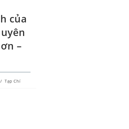
nh của
Khuyên
Hơn –
/
Tạp Chí