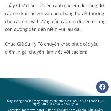
Thầy Chữa Lành ở bên cạnh các em để nâng đỡ
các em khi các em vấp ngã, băng bó vết thương
cho các em, và hướng dẫn các em đi trên những
con đường dẫn đến niềm vui lâu dài.
Chúa Giê Su Ky Tô chuyên khắc phục các yếu
điểm. Ngài chuyên làm việc với các em!
Đây không phải là trang mạng chính thức của Giáo Hội Các Thánh Hữu
Ngày Sau Của Chúa Giê Su Ky Tô.
Copyright [oceanwp_date] - Thánh Hữu Việt Nam Giữ Mọi Bản Quyền.