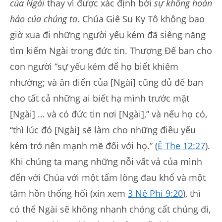
của Ngài
thay vì được xác định bởi
sự không hoàn
hảo của chúng ta
. Chúa Giê Su Ky Tô không bao
giờ xua đi những người yếu kém đã siêng năng
tìm kiếm Ngài trong đức tin. Thượng Đế ban cho
con người “sự yếu kém để họ biết khiêm
nhường; và ân điển của [Ngài] cũng đủ để ban
cho tất cả những ai biết hạ mình trước mặt
[Ngài] … và có đức tin nơi [Ngài],” và nếu họ có,
“thì lúc đó [Ngài] sẽ làm cho những điều yếu
kém trở nên mạnh mẽ đối với họ.” (
Ê The 12:27
).
Khi chúng ta mang những nỗi vất vả của mình
đến với Chúa với một tấm lòng đau khổ và một
tâm hồn thống hối (xin xem
3 Nê Phi 9:20
), thì
có thể Ngài sẽ không nhanh chóng cất chúng đi,