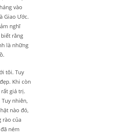
tháng vào
và Giao Ước.
cảm nghĩ
 biết rằng
ính là những
ồ.
i tôi. Tuy
đẹp. Khi còn
ất giá trị.
 Tuy nhiên,
nhặt nào đó,
g rào của
i đã ném