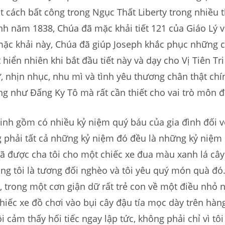
 cách bất công trong Ngục Thất Liberty trong nhiều 
nh năm 1838, Chúa đã mặc khải tiết 121 của Giáo Lý 
mặc khải này, Chúa đã giúp Joseph khắc phục những 
 hiển nhiên khi bắt đầu tiết này và dạy cho Vị Tiên Tri
, nhịn nhục, nhu mì và tình yêu thương chân thật ch
ng như Đấng Ky Tô mà rất cần thiết cho vai trò môn đ
nh gồm có nhiều kỷ niệm quý báu của gia đình đối vớ
 phải tất cả những kỷ niệm đó đều là những kỷ niệm 
đã được cha tôi cho một chiếc xe đua màu xanh lá cây r
ng tôi là tương đối nghèo và tôi yêu quý món quà đó.
 trong một cơn giận dữ rất trẻ con về một điều nhỏ 
hiếc xe đồ chơi vào bụi cây đậu tía mọc dày trên hàn
ôi cảm thấy hối tiếc ngay lập tức, không phải chỉ vì tô