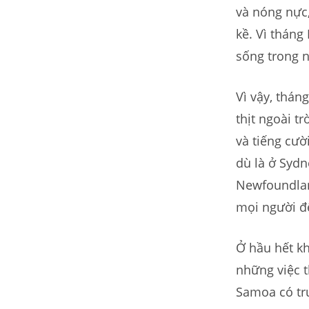
và nóng nực,
kề. Vì tháng
sống trong n
Vì vậy, thán
thịt ngoài t
và tiếng cườ
dù là ở Sydn
Newfoundland
mọi người để
Ở hầu hết kh
những việc t
Samoa có tru