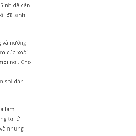
 Sinh đã cận
ôi đã sinh
ng và nướng
ơm của xoài
mọi nơi. Cho
n soi dẫn
và làm
ng tôi ở
 và những