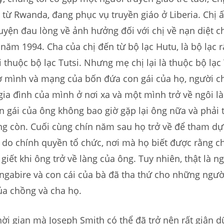
 từ Rwanda, đang phục vụ truyền giáo ở Liberia. Chị ấ
yện đau lòng về ảnh hưởng đối với chị về nạn diệt c
ăm 1994. Cha của chị đến từ bộ lạc Hutu, là bộ lạc r
thuộc bộ lạc Tutsi. Nhưng mẹ chị lại là thuộc bộ lạc 
 mình và mạng của bốn đứa con gái của họ, người 
gia đình của mình ở nơi xa và một mình trở về ngôi l
n gái của ông không bao giờ gặp lại ông nữa và phải 
ng còn. Cuối cùng chín năm sau họ trở về để tham d
 do chính quyền tổ chức, nơi mà họ biết được rằng c
 giết khi ông trở về làng của ông. Tuy nhiên, thật là n
ngabire và con cái của bà đã tha thứ cho những người
ủa chồng và cha họ.
ời gian mà Joseph Smith có thể đã trở nên rất giận dữ