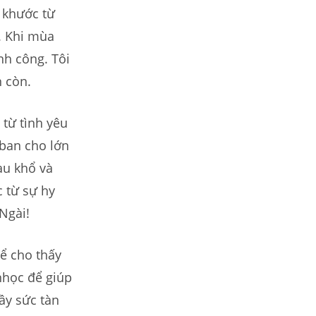
 khước từ
. Khi mùa
nh công. Tôi
n còn.
 từ tình yêu
ban cho lớn
au khổ và
c từ sự hy
Ngài!
để cho thấy
nhọc để giúp
ầy sức tàn