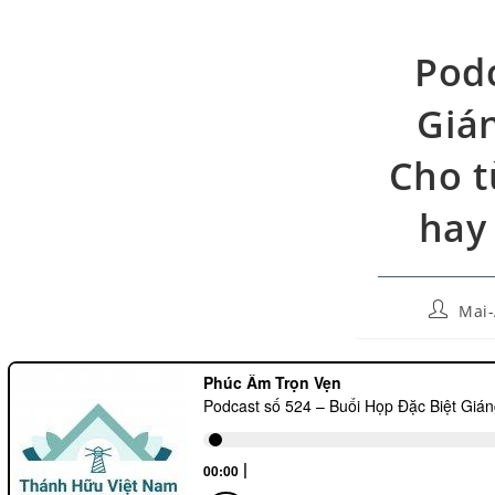
Podc
Giá
Cho t
hay 
Mai