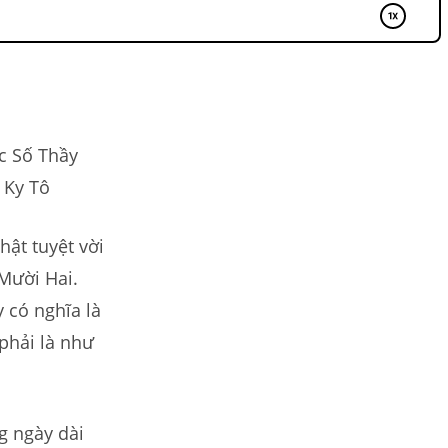
c Số Thầy
 Ky Tô
hật tuyệt vời
 Mười Hai.
y có nghĩa là
phải là như
g ngày dài