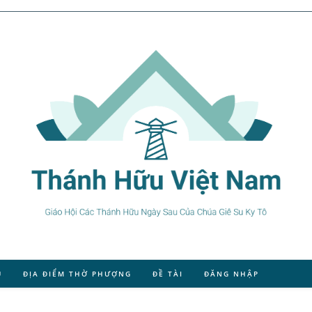
U
ĐỊA ĐIỂM THỜ PHƯỢNG
ĐỀ TÀI
ĐĂNG NHẬP