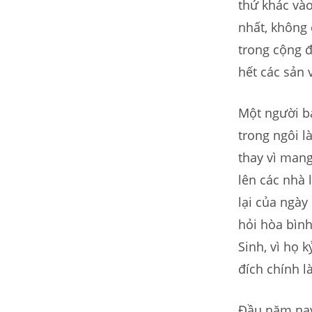
thứ khác và
nhất, không 
trong cộng 
hết các sản
Một người bạ
trong ngôi l
thay vì mang
lên các nhà
lại của ngày
hỏi hòa bình
Sinh, vì họ
đích chính l
Đầu năm nay,