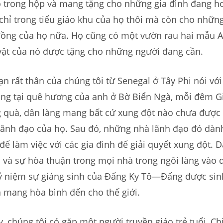
o trong hộp và mang tặng cho những gia đình đang h
chỉ trong tiểu giáo khu của họ thôi mà còn cho nhữn
đồng của họ nữa. Họ cũng có một vườn rau hai mẫu A
 vật của nó được tặng cho những người đang cần.
n rất thân của chúng tôi từ Senegal ở Tây Phi nói với
àng tại quê hương của anh ở Bờ Biển Ngà, mỗi đêm G
 quà, dân làng mang bất cứ xung đột nào chưa được 
 lãnh đạo của họ. Sau đó, những nhà lãnh đạo đó dà
 để làm việc với các gia đình để giải quyết xung đột. 
 và sự hòa thuận trong mọi nhà trong ngôi làng vào 
 kỷ niệm sự giáng sinh của Đấng Ky Tô—Đấng được sin
à mang hòa bình đến cho thế giới.
 chúng tôi có gặp một người truyền giáo trẻ tuổi, Ch