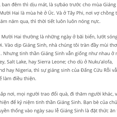
 ban đêm thì dịu mát, là sựbáo trước cho mùa Giáng
 Mười Hai là mùa hè ở Úc. Và ở Tây Phi, nơi vợ chồng t
ăm năm qua, thì thời tiết luôn luôn nóng nực.
g Mười Hai thường là những ngày ở bãi biển, lướt só
rời. Vào dịp Giáng Sinh, nhà chúng tôi tràn đầy mùi th
i. Nhưng tinh thần Giáng Sinh vẫn giống như nhau ở 
ey, Salt Lake, hay Sierra Leone; cho dù ở Nuku’alofa,
 hay Nigeria, thì sự giáng sinh của Đấng Cứu Rỗi vẫ
 làm điều thiện.
ắp nơi, mọi người trao đổi quà, đi thăm người khác, 
hiện để kỷ niệm tinh thần Giáng Sinh. Bạn bè của chú
yền thống vào ngày sau lễ Giáng Sinh là đặt thức ăn