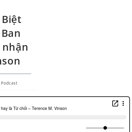
 Biệt
 Ban
p nhận
inson
Podcast