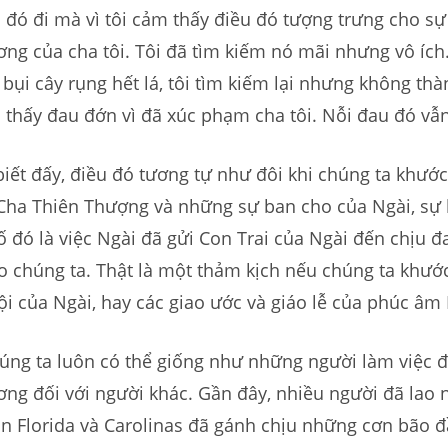
đó đi mà vì tôi cảm thấy điều đó tượng trưng cho sự
ơng của cha tôi. Tôi đã tìm kiếm nó mãi nhưng vô ích
bụi cây rụng hết lá, tôi tìm kiếm lại nhưng không thà
thấy đau đớn vì đã xúc phạm cha tôi. Nỗi đau đó vẫ
iết đấy, điều đó tương tự như đôi khi chúng ta khước
Cha Thiên Thượng và những sự ban cho của Ngài, sự 
ố đó là việc Ngài đã gửi Con Trai của Ngài đến chịu đ
o chúng ta. Thật là một thảm kịch nếu chúng ta khướ
ội của Ngài, hay các giao ước và giáo lễ của phúc âm 
húng ta luôn có thể giống như những người làm việc 
ơng đối với người khác. Gần đây, nhiều người đã lao 
n Florida và Carolinas đã gánh chịu những cơn bão đ