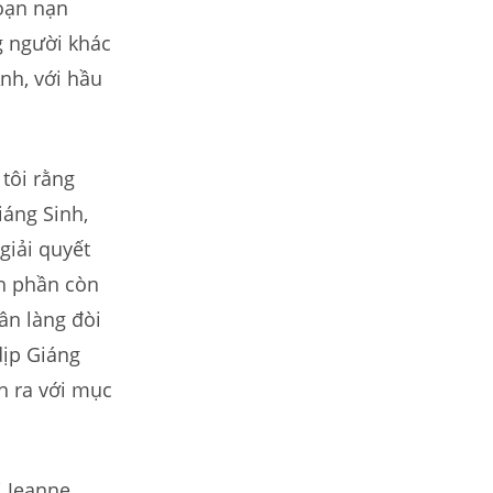
oạn nạn
g người khác
nh, với hầu
 tôi rằng
iáng Sinh,
giải quyết
nh phần còn
Dân làng đòi
dịp Giáng
h ra với mục
ị Jeanne