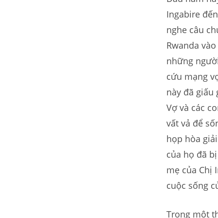
Ingabire đến
nghe câu chu
Rwanda vào n
những người 
cứu mạng vợ
này đã giấu 
Vợ và các co
vất vả để số
họp hòa giải
của họ đã bị
mẹ của Chị I
cuộc sống c
Trong một th