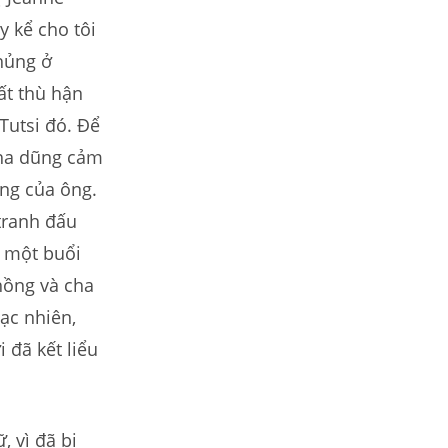
y kể cho tôi
hủng ở
ất thù hận
Tutsi đó. Để
cha dũng cảm
àng của ông.
tranh đấu
ự một buổi
hồng và cha
gạc nhiên,
 đã kết liểu
, vì đã bị