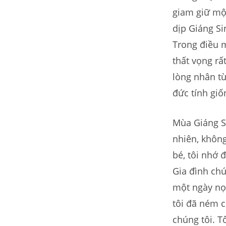
giam giữ một
dịp Giáng Si
Trong điều 
thất vọng rất
lòng nhân từ
đức tính giố
Mùa Giáng Si
nhiên, không
bé, tôi nhớ 
Gia đình chú
một ngày nọ,
tôi đã ném c
chúng tôi. T