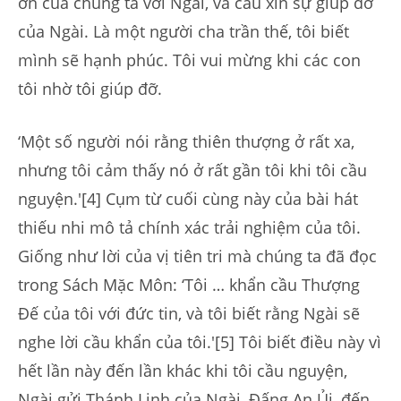
ơn của chúng ta với Ngài, và cầu xin sự giúp đỡ
của Ngài. Là một người cha trần thế, tôi biết
mình sẽ hạnh phúc. Tôi vui mừng khi các con
tôi nhờ tôi giúp đỡ.
‘Một số người nói rằng thiên thượng ở rất xa,
nhưng tôi cảm thấy nó ở rất gần tôi khi tôi cầu
nguyện.'[4] Cụm từ cuối cùng này của bài hát
thiếu nhi mô tả chính xác trải nghiệm của tôi.
Giống như lời của vị tiên tri mà chúng ta đã đọc
trong Sách Mặc Môn: ‘Tôi … khẩn cầu Thượng
Đế của tôi với đức tin, và tôi biết rằng Ngài sẽ
nghe lời cầu khẩn của tôi.'[5] Tôi biết điều này vì
hết lần này đến lần khác khi tôi cầu nguyện,
Ngài gửi Thánh Linh của Ngài, Đấng An Ủi, đến