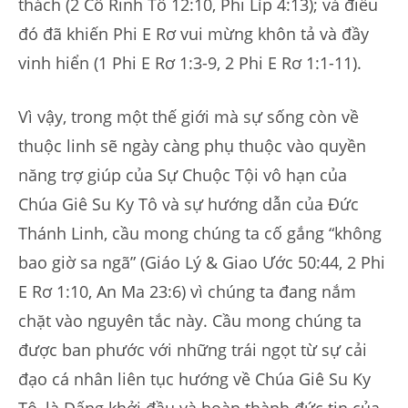
thách (2 Cô Rinh Tô 12:10, Phi Líp 4:13); và điều
đó đã khiến Phi E Rơ vui mừng khôn tả và đầy
vinh hiển (1 Phi E Rơ 1:3-9, 2 Phi E Rơ 1:1-11).
Vì vậy, trong một thế giới mà sự sống còn về
thuộc linh sẽ ngày càng phụ thuộc vào quyền
năng trợ giúp của Sự Chuộc Tội vô hạn của
Chúa Giê Su Ky Tô và sự hướng dẫn của Đức
Thánh Linh, cầu mong chúng ta cố gắng “không
bao giờ sa ngã” (Giáo Lý & Giao Ước 50:44, 2 Phi
E Rơ 1:10, An Ma 23:6) vì chúng ta đang nắm
chặt vào nguyên tắc này. Cầu mong chúng ta
được ban phước với những trái ngọt từ sự cải
đạo cá nhân liên tục hướng về Chúa Giê Su Ky
Tô, là Đấng khởi đầu và hoàn thành đức tin của