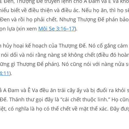
Ê Đen, Thượng Đế truyền lệnh cho A Đam và Ê Va kh
hiểu biết về điều thiện và điều ác. Nếu họ ăn, thì họ s
 Đen và rồi họ phải chết. Nhưng Thượng Đế phán bảo
họn lựa (xin xem
Môi Se 3:16–17
).
 hủy hoại kế hoạch của Thượng Đế. Nó cố gắng cám 
 nói dối và nói rằng nàng sẽ không chết (điều đó ho
ững gì Thượng Đế phán). Nó cũng nói với nàng nửa sự
4:11
).
ả A Đam và Ê Va đều ăn trái cây ấy và bị đuổi ra khỏi 
ế. Thánh thư gọi đây là “cái chết thuộc linh.” Họ cũn
ệt, có nghĩa là họ có thể chết về mặt thể xác. Đây đượ