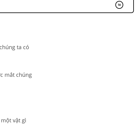
 chúng ta có
ớc mắt chúng
 một vật gì