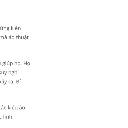
hứng kiến
ì mà ảo thuật
 giúp họ. Họ
suy nghĩ
ảy ra. Bí
các kiểu ảo
 linh.