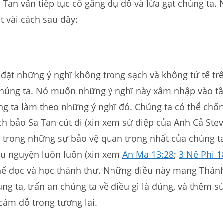
 Tan vẫn tiếp tục cố gắng dụ dỗ và lừa gạt chúng ta.
 vài cách sau đây:
 đặt những ý nghĩ không trong sạch và không tử tế tr
húng ta. Nó muốn những ý nghĩ này xâm nhập vào tâ
ng ta làm theo những ý nghĩ đó. Chúng ta có thể chố
h bảo Sa Tan cút đi (xin xem sứ điệp của Anh Cả Ste
t trong những sự bảo vệ quan trọng nhất của chúng ta
ầu nguyện luôn luôn (xin xem
An Ma 13:28
;
3 Nê Phi 1
thể đọc và học thánh thư. Những điều này mang Thán
ng ta, trấn an chúng ta về điều gì là đúng, và thêm 
 cám dỗ trong tương lai.