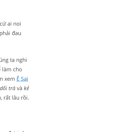
cứ ai noi
phải đau
úng ta nghi
ể làm cho
in xem
Ê Sai
dối trá
và
kẻ
 rất lâu rồi.