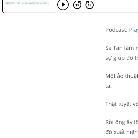
Podcast:
Pla
Sa Tan làm m
sự giúp đỡ t
Một ảo thuật
ta.
Thật tuyệt vờ
Rồi ông ấy l
đó xuất hiện