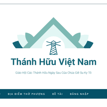
U
ĐỊA ĐIỂM THỜ PHƯỢNG
ĐỀ TÀI
ĐĂNG NHẬP