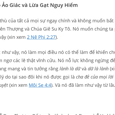
 Ảo Giác và Lừa Gạt Nguy Hiểm
 thù của tất cả mọi sự ngay chính và không muốn bất 
iên Thượng và Chúa Giê Su Ky Tô. Nó muốn chúng ta 
vậy (xin xem
2 Nê Phi 2:27
).
 như vậy, nó làm mọi điều nó có thể làm để khiến ch
m ngơ các lẽ thật vĩnh cửu. Nó nỗ lực không ngừng đ
ang mang và tin tưởng rằng
lành là dữ
và
dữ là lành
(x
à lý do tại sao đôi khi nó được gọi là
cha đẻ của mọi lời 
uyệt
(xin xem
Môi Se 4:4
). Và nó đã làm như vậy từ lâu,