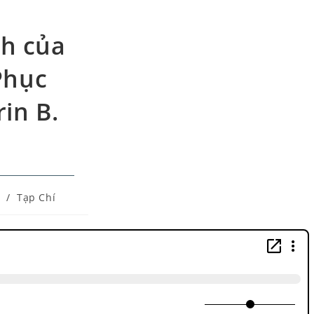
nh của
Phục
in B.
/
Tạp Chí