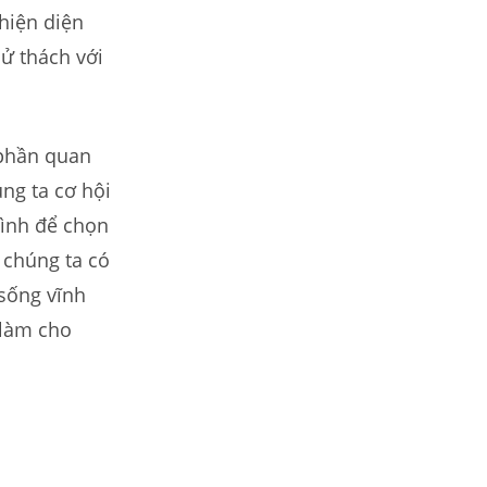
 hiện diện
hử thách với
 phần quan
ng ta cơ hội
mình để chọn
 chúng ta có
 sống vĩnh
 làm cho