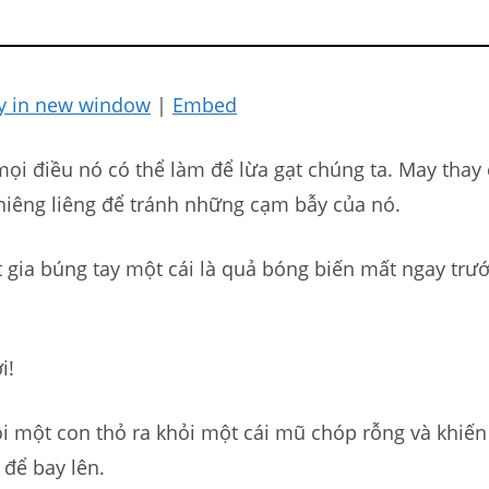
y in new window
|
Embed
ọi điều nó có thể làm để lừa gạt chúng ta. May thay
hiêng liêng để tránh những cạm bẫy của nó.
 gia búng tay một cái là quả bóng biến mất ngay trư
i!
ôi một con thỏ ra khỏi một cái mũ chóp rỗng và khiến
 để bay lên.