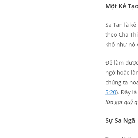
Một Kẻ Tạo
Sa Tan là kẻ
theo Cha Th
khổ như nó 
Để làm được
ngờ hoặc là
chúng ta ho
5:20
). Đây l
lừa gạt quỷ q
Sự Sa Ngã