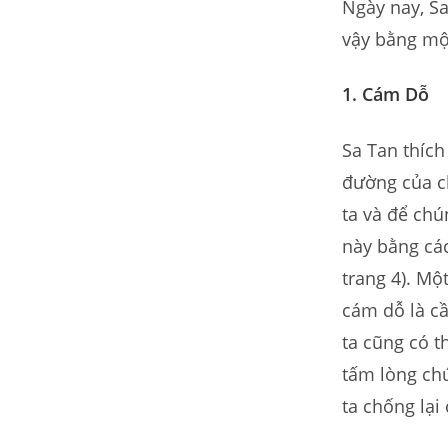
Ngày nay, Sa
vậy bằng một
1.
Cám Dỗ
Sa Tan thích
đường của c
ta và để chú
này bằng các
trang 4). Mộ
cám dỗ là c
ta cũng có 
tấm lòng chú
ta chống lại