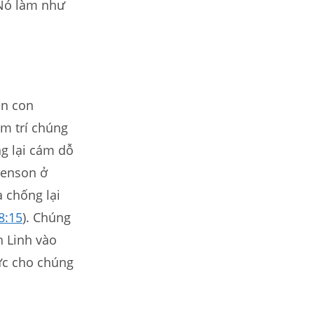
 Nó làm như
ên con
m trí chúng
ng lại cám dỗ
venson ở
 chống lại
8:15
). Chúng
h Linh vào
sức cho chúng