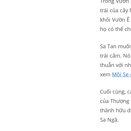
Trong Vườn 
trái của cây 
khỏi Vườn Ê
họ có thể c
Sa Tan muốn
trái cấm. Nó
thuẫn với nh
xem
Môi Se 
Cuối cùng, c
của Thượng Đ
thành hữu di
Sa Ngã.