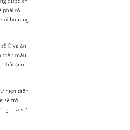
ông được ăn
ẽ phải rời
 với họ rằng
dỗ Ê Va ăn
àn toàn mâu
 thật (xin
sự hiện diện
g sẽ trở
c gọi là Sự