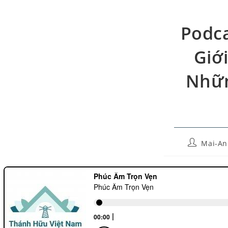
Podca
Giớ
Nhữn
Mai-An