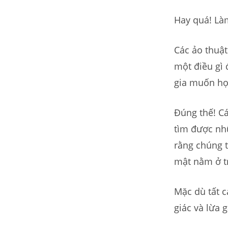
Hay quá! Là
Các ảo thuật
một điều gì 
gia muốn họ
Đúng thế! C
tìm được nh
rằng chúng t
mật nằm ở tr
Mặc dù tất c
giác và lừa 